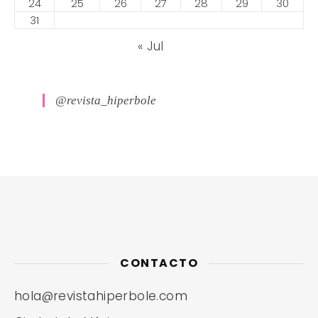
24
25
26
27
28
29
30
31
« Jul
@revista_hiperbole
CONTACTO
hola@revistahiperbole.com