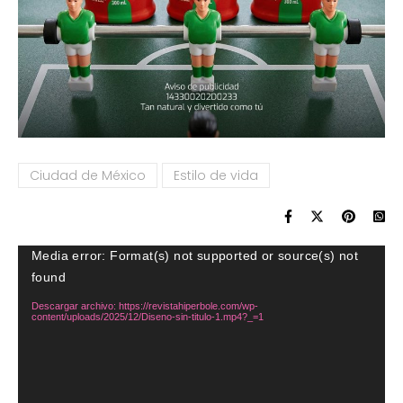
Ciudad de México
Estilo de vida
Reproductor
Media error: Format(s) not supported or source(s) not
de
found
vídeo
Descargar archivo: https://revistahiperbole.com/wp-
content/uploads/2025/12/Diseno-sin-titulo-1.mp4?_=1