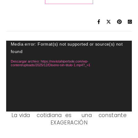
Reproductor
Media error: Format(s) not supported or source(s) not
de
found
vídeo
Descargar archivo: https://revistahiperbole.com/wp-
content/uploads/2025/12/Diseno-sin-titulo-1.mp4?_=1
La vida cotidiana es una constante
EXAGERACIÓN