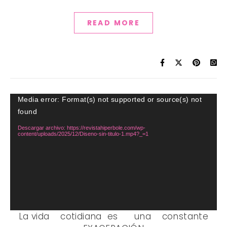
READ MORE
Reproductor
Media error: Format(s) not supported or source(s) not
de
found
vídeo
Descargar archivo: https://revistahiperbole.com/wp-
content/uploads/2025/12/Diseno-sin-titulo-1.mp4?_=1
La vida cotidiana es una constante