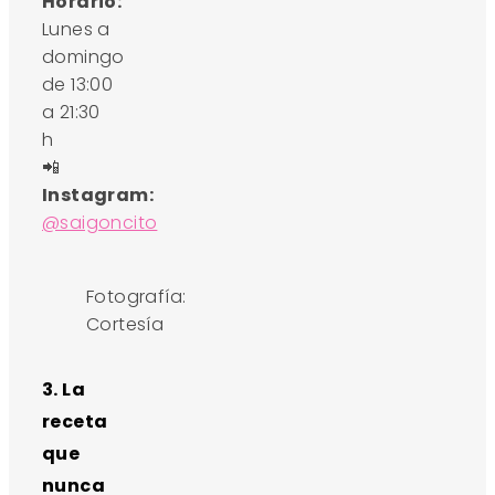
Horario:
Lunes a
domingo
de 13:00
a 21:30
h
📲
Instagram:
@saigoncito
Fotografía:
Cortesía
3. La
receta
que
nunca