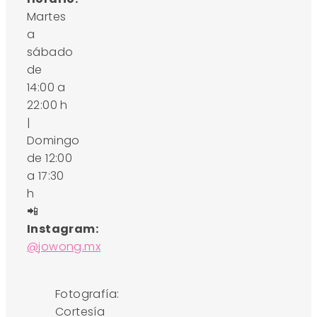
Martes
a
sábado
de
14:00 a
22:00 h
|
Domingo
de 12:00
a 17:30
h
📲
Instagram:
@jowong.mx
Fotografía:
Cortesía