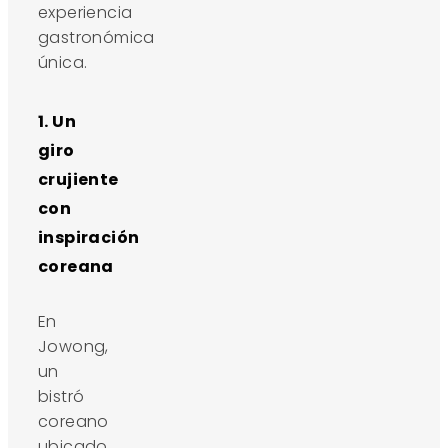
experiencia
gastronómica
única.
1. Un
giro
crujiente
con
inspiración
coreana
En
Jowong,
un
bistró
coreano
ubicado