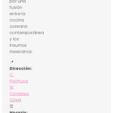
por una
fusión
entre la
cocina
coreana
contemporánea
y los
insumos
mexicanos.
📍
Dirección:
C.
Pachuca
51,
Condesa,
CDMX
⏰
Horario: