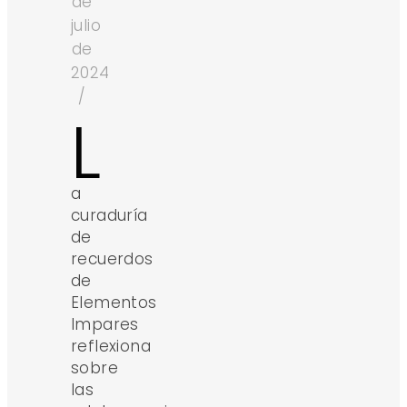
de
julio
de
2024
/
L
a
curaduría
de
recuerdos
de
Elementos
Impares
reflexiona
sobre
las